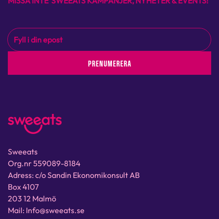
MISSA INTE SWEEATS KAMPANJER, NYHETER & EVENTS!
PRENUMERERA
Sweeats
Org.nr 559089-8184
Adress: c/o Sandin Ekonomikonsult AB
Box 4107
203 12 Malmö
Mail: Info@sweeats.se