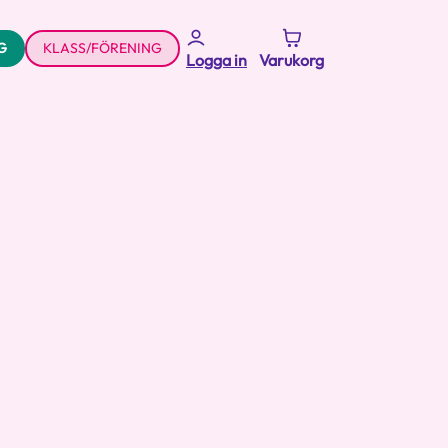
G
KLASS/FÖRENING
Logga in
Varukorg