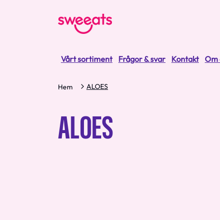
Vårt sortiment
Frågor & svar
Kontakt
Om 
ALOES
Hem
ALOES