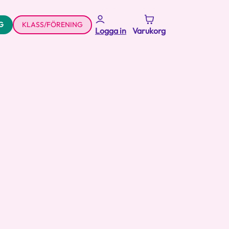
G
KLASS/FÖRENING
Logga in
Varukorg