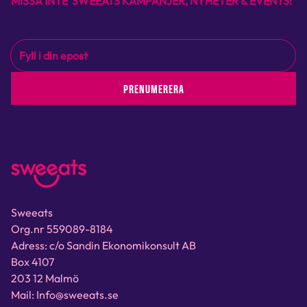
MISSA INTE SWEEATS KAMPANJER, NYHETER & EVENTS!
PRENUMERERA
Sweeats
Org.nr 559089-8184
Adress: c/o Sandin Ekonomikonsult AB
Box 4107
203 12 Malmö
Mail: Info@sweeats.se