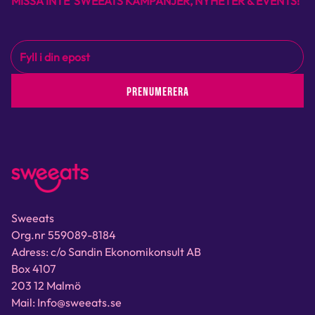
MISSA INTE SWEEATS KAMPANJER, NYHETER & EVENTS!
PRENUMERERA
Sweeats
Org.nr 559089-8184
Adress: c/o Sandin Ekonomikonsult AB
Box 4107
203 12 Malmö
Mail: Info@sweeats.se